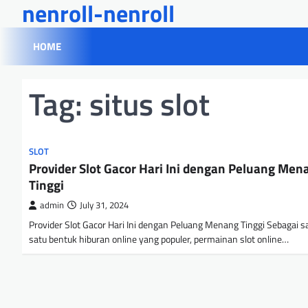
nenroll-nenroll
Skip
to
content
HOME
Tag:
situs slot
SLOT
Provider Slot Gacor Hari Ini dengan Peluang Men
Tinggi
admin
July 31, 2024
Provider Slot Gacor Hari Ini dengan Peluang Menang Tinggi Sebagai s
satu bentuk hiburan online yang populer, permainan slot online…