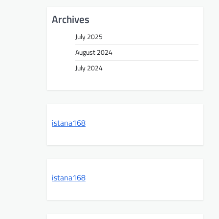
Archives
July 2025
August 2024
July 2024
istana168
istana168