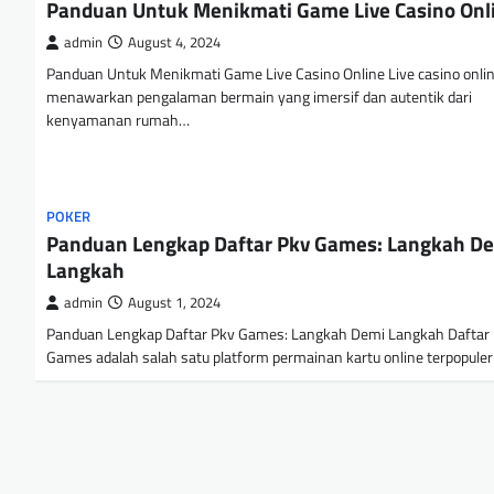
Panduan Untuk Menikmati Game Live Casino Onl
admin
August 4, 2024
Panduan Untuk Menikmati Game Live Casino Online Live casino onli
menawarkan pengalaman bermain yang imersif dan autentik dari
kenyamanan rumah…
POKER
Panduan Lengkap Daftar Pkv Games: Langkah D
Langkah
admin
August 1, 2024
Panduan Lengkap Daftar Pkv Games: Langkah Demi Langkah Daftar
Games adalah salah satu platform permainan kartu online terpopuler