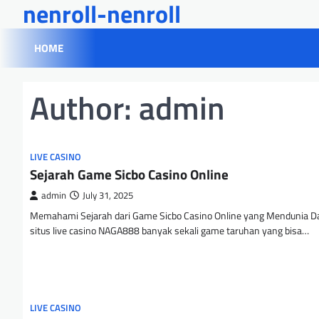
nenroll-nenroll
Skip
to
content
HOME
Author:
admin
LIVE CASINO
Sejarah Game Sicbo Casino Online
admin
July 31, 2025
Memahami Sejarah dari Game Sicbo Casino Online yang Mendunia D
situs live casino NAGA888 banyak sekali game taruhan yang bisa…
LIVE CASINO