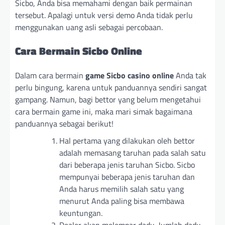
Sicbo, Anda bisa memahami dengan baik permainan
tersebut. Apalagi untuk versi demo Anda tidak perlu
menggunakan uang asli sebagai percobaan.
Cara Bermain Sicbo Online
Dalam cara bermain
game Sicbo casino online
Anda tak
perlu bingung, karena untuk panduannya sendiri sangat
gampang. Namun, bagi bettor yang belum mengetahui
cara bermain game ini, maka mari simak bagaimana
panduannya sebagai berikut!
Hal pertama yang dilakukan oleh bettor
adalah memasang taruhan pada salah satu
dari beberapa jenis taruhan Sicbo. Sicbo
mempunyai beberapa jenis taruhan dan
Anda harus memilih salah satu yang
menurut Anda paling bisa membawa
keuntungan.