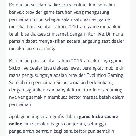
Kemudian setelah hadir secara online, kini semakin
banyak provider game taruhan yang mengusung
permainan Sicbo sebagai salah satu variasi game
mereka. Pada sekitar tahun 2010-an, game ini bahkan
telah bisa diakses di internet dengan fitur live. Di mana
pemain dapat menyaksikan secara langsung saat dealer
melakukan streaming.
Kemudian pada sekitar tahun 2015-an, akhirnya game
Sicbo live dealer bisa diakses lewat perangkat mobile di
mana pengusungnya adalah provider Evolution Gaming.
Setelah itu permainan Sicbo semakin berkembang
dengan signifikan dan banyak fitur-fitur live streaming-
nya yang semakin membuat bettor merasa betah dalam
permainan.
Apalagi peningkatan grafis dalam
game Sicbo casino
online
kini semakin bagus dan jernih, sehingga
pengalaman bermain bagi para bettor pun semakin