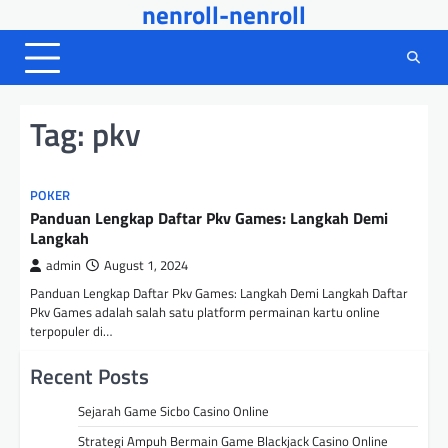
nenroll-nenroll
Skip
to
content
Tag:
pkv
POKER
Panduan Lengkap Daftar Pkv Games: Langkah Demi
Langkah
admin
August 1, 2024
Panduan Lengkap Daftar Pkv Games: Langkah Demi Langkah Daftar
Pkv Games adalah salah satu platform permainan kartu online
terpopuler di…
Recent Posts
Sejarah Game Sicbo Casino Online
Strategi Ampuh Bermain Game Blackjack Casino Online