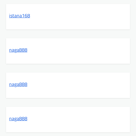
istana168
naga888
naga888
naga888